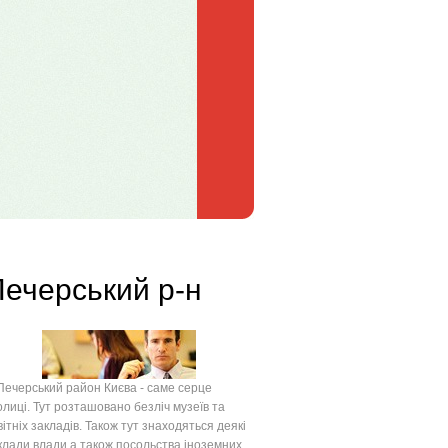
ечерський р-н
черський район Києва - саме серце
олиці. Тут розташовано безліч музеїв та
вітніх закладів. Також тут знаходяться деякі
клади влади а також посольства іноземних