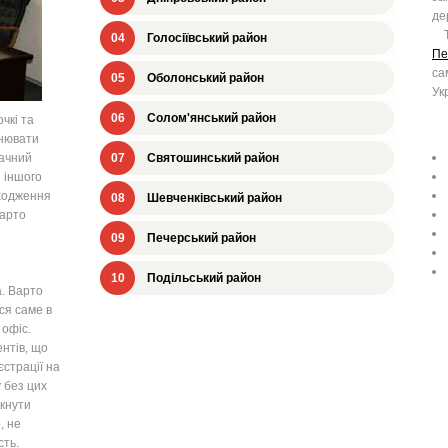
де
Та
04
Голосіївський район
Пе
са
05
Оболонський район
Ук
06
Солом'янський район
чкі та
снювати
начний
07
Святошинський район
 іншого
аходження
08
Шевченківський район
варто
09
Печерський район
10
Подільський район
. Варто
ся саме в
 офіс.
ентів, що
страції на
 без цих
икнути
, не
сть.