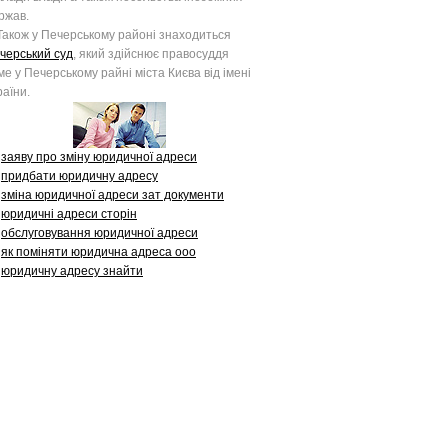
ржав.
кож у Печерському районі знаходиться
черський суд
, який здійснює правосуддя
ме у Печерському райні міста Києва від імені
раїни.
заяву про зміну юридичної адреси
придбати юридичну адресу
зміна юридичної адреси зат документи
юридичні адреси сторін
обслуговування юридичної адреси
як поміняти юридична адреса ооо
юридичну адресу знайти