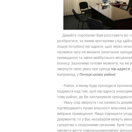
Давайте спробуємо Вам розставити всі то
розібратися, за якими критеріями слід здій
пошук потрібної юр-адреси, щоб через нез
проміжок часу не виникло запитання оренди
приміщення та зміни майбутнього місцезн
бізнесу. Зазначимо головні моменти, на які 
звернути свою увагу при оренді
юр-адреси
,
наприклад, у
Печерському районі
:
- Район, в якому буде проходити прописка
подумати над тим, щоб юр-адреса знаходив
тому районі, де Ви запланували орендувати
- Увагу слід звернути і на наявність докум
підтверджують право власності власника реє
вибране приміщення. Якщо підпишете угоду
документів, то у Вас незабаром можуть вин
суперечки з охоронними органами. Крім того
зможете вести зовнішньоекономічну діяльні