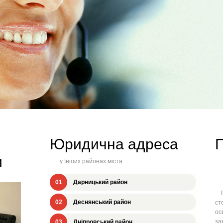
Юридична адреса
П
и
у їнших районах міста
01
Дарницький район
Пе
02
Деснянський район
ст
ос
за
03
Дніпровський район